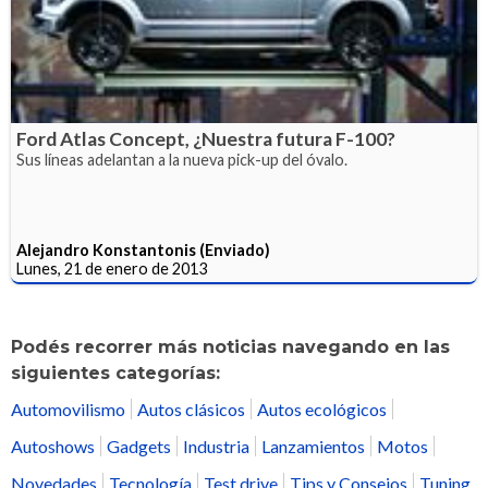
Ford Atlas Concept, ¿Nuestra futura F-100?
Sus líneas adelantan a la nueva pick-up del óvalo.
Alejandro Konstantonis (Enviado)
Lunes, 21 de enero de 2013
Podés recorrer más noticias navegando en las
siguientes categorías:
Automovilismo
Autos clásicos
Autos ecológicos
Autoshows
Gadgets
Industria
Lanzamientos
Motos
Novedades
Tecnología
Test drive
Tips y Consejos
Tuning