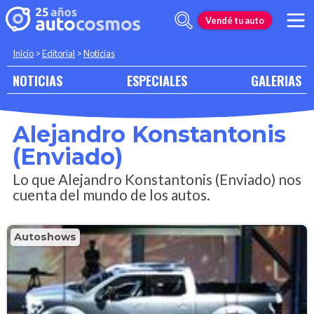
Vendé tu auto
Inicio
>
Editorial
>
Noticias
NOTICIAS
ESPECIALES
GALERIAS
Alejandro Konstantonis
(Enviado)
Lo que Alejandro Konstantonis (Enviado) nos
cuenta del mundo de los autos.
Autoshows