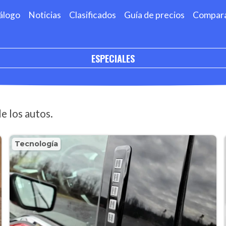
álogo
Noticias
Clasificados
Guía de precios
Compar
ESPECIALES
e los autos.
Tecnología