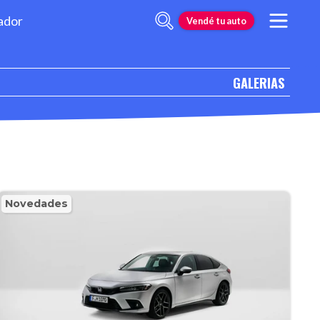
ador
Vendé tu auto
GALERIAS
Novedades