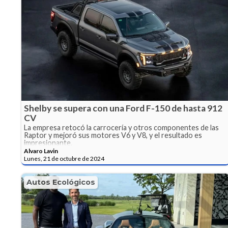
Shelby se supera con una Ford F-150 de hasta 912
CV
La empresa retocó la carrocería y otros componentes de las
Raptor y mejoró sus motores V6 y V8, y el resultado es
impresionante.
Alvaro Lavin
Lunes, 21 de octubre de 2024
Autos Ecológicos