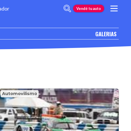
ador
Vendé tu auto
GALERIAS
Automovilismo