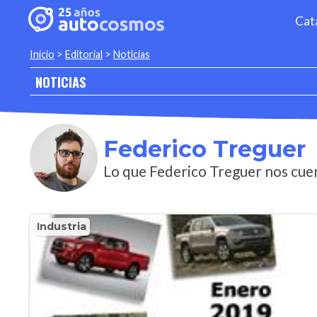
Cat
Inicio
>
Editorial
>
Noticias
NOTICIAS
Federico Treguer
Lo que Federico Treguer nos cuen
Industria