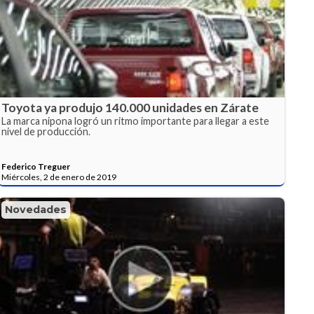
Toyota ya produjo 140.000 unidades en Zárate
La marca nipona logró un ritmo importante para llegar a este
nivel de producción.
Federico Treguer
Miércoles, 2 de enero de 2019
Novedades