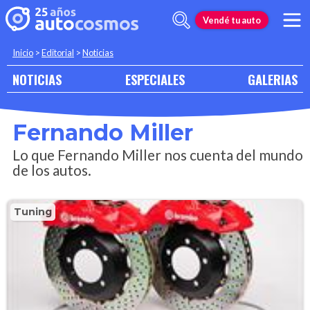
Vendé tu auto
Inicio
>
Editorial
>
Noticias
NOTICIAS
ESPECIALES
GALERIAS
Fernando Miller
Lo que Fernando Miller nos cuenta del mundo
de los autos.
Tuning