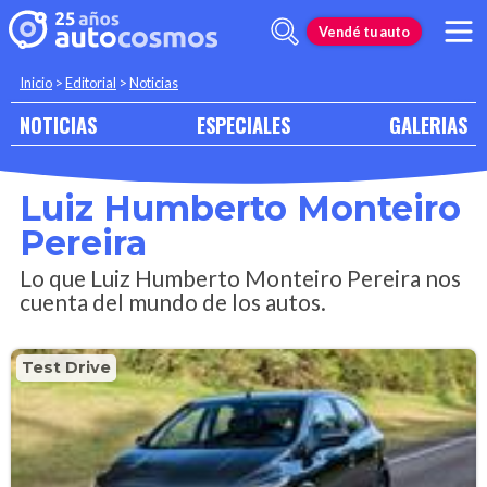
Vendé tu auto
Inicio
>
Editorial
>
Noticias
NOTICIAS
ESPECIALES
GALERIAS
Luiz Humberto Monteiro
Pereira
Lo que Luiz Humberto Monteiro Pereira nos
cuenta del mundo de los autos.
Test Drive