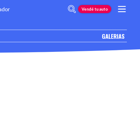
ador
Vendé tu auto
GALERIAS