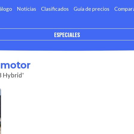
álogo
Noticias
Clasificados
Guía de precios
Compar
ESPECIALES
omotor
8 Hybrid'