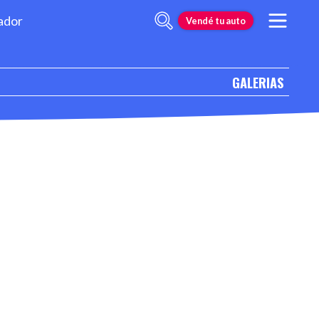
ador
Vendé tu auto
GALERIAS