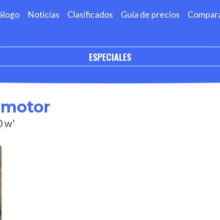
álogo
Noticias
Clasificados
Guía de precios
Compar
ESPECIALES
omotor
0 w'