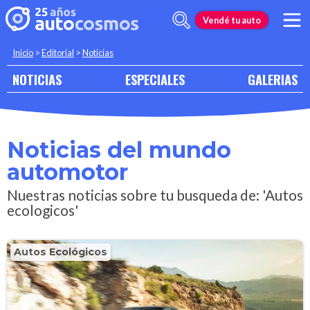
Vendé tu auto
Inicio
>
Editorial
>
Noticias
NOTICIAS
ESPECIALES
GALERIAS
Noticias del mundo
automotor
Nuestras noticias sobre tu busqueda de: 'Autos
ecologicos'
Autos Ecológicos