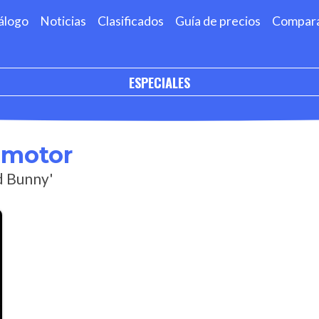
álogo
Noticias
Clasificados
Guía de precios
Compar
ESPECIALES
omotor
d Bunny'