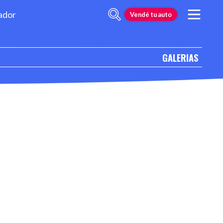
ador
Vendé tu auto
GALERIAS