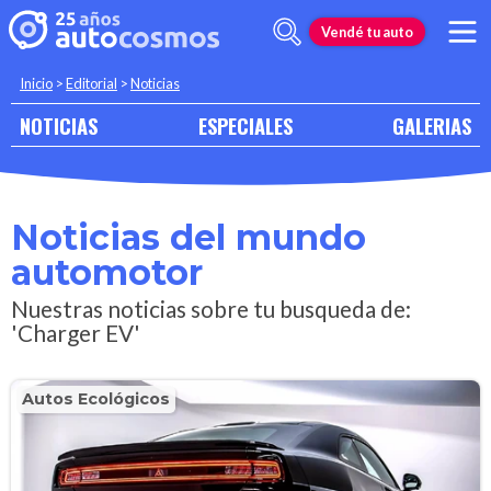
Vendé tu auto
Inicio
>
Editorial
>
Noticias
NOTICIAS
ESPECIALES
GALERIAS
Noticias del mundo
automotor
Nuestras noticias sobre tu busqueda de:
'Charger EV'
Autos Ecológicos