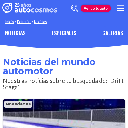
Vendé tu auto
Inicio
>
Editorial
>
Noticias
NOTICIAS
ESPECIALES
GALERIAS
Noticias del mundo
automotor
Nuestras noticias sobre tu busqueda de: 'Drift
Stage'
Novedades