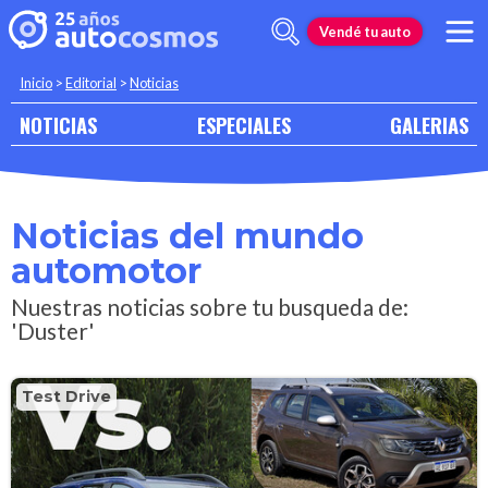
Vendé tu auto
Inicio
>
Editorial
>
Noticias
NOTICIAS
ESPECIALES
GALERIAS
Noticias del mundo
automotor
Nuestras noticias sobre tu busqueda de:
'Duster'
Test Drive