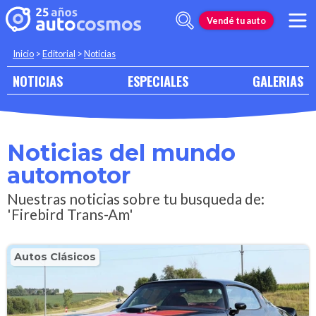
Vendé tu auto
Inicio
>
Editorial
>
Noticias
NOTICIAS
ESPECIALES
GALERIAS
Noticias del mundo
automotor
Nuestras noticias sobre tu busqueda de:
'Firebird Trans-Am'
Autos Clásicos