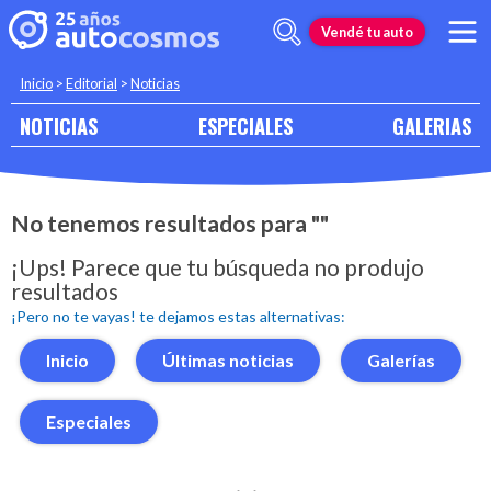
Vendé tu auto
Inicio
>
Editorial
>
Noticias
NOTICIAS
ESPECIALES
GALERIAS
No tenemos resultados para ""
¡Ups! Parece que tu búsqueda no produjo
resultados
¡Pero no te vayas! te dejamos estas alternativas:
Inicio
Últimas noticias
Galerías
Especiales