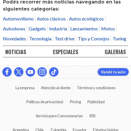
Podés recorrer más noticias navegando en las
siguientes categorías:
Automovilismo
Autos clásicos
Autos ecológicos
Autoshows
Gadgets
Industria
Lanzamientos
Motos
Novedades
Tecnología
Test drive
Tips y Consejos
Tuning
NOTICIAS
ESPECIALES
GALERIAS
Vendé tu auto
La empresa
Atención al cliente
Términos y condiciones
Políticas de privacidad
Pricing
Publicidad
Servicio para Concesionarias
RSS
Argentina
Chile
Colombia
Ecuador
Estados Unidos