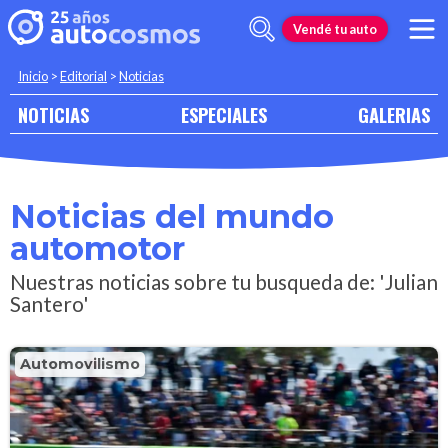
Vendé tu auto
Inicio
>
Editorial
>
Noticias
NOTICIAS
ESPECIALES
GALERIAS
Noticias del mundo
automotor
Nuestras noticias sobre tu busqueda de: 'Julian
Santero'
Automovilismo