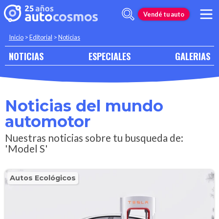
Vendé tu auto
Inicio
>
Editorial
>
Noticias
NOTICIAS
ESPECIALES
GALERIAS
Noticias del mundo
automotor
Nuestras noticias sobre tu busqueda de:
'Model S'
Autos Ecológicos