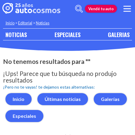
Vendé tu auto
Inicio
>
Editorial
>
Noticias
NOTICIAS
ESPECIALES
GALERIAS
No tenemos resultados para ""
¡Ups! Parece que tu búsqueda no produjo
resultados
¡Pero no te vayas! te dejamos estas alternativas:
Inicio
Últimas noticias
Galerías
Especiales