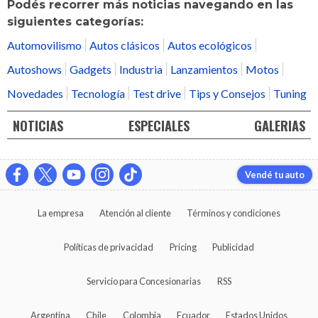
Podés recorrer más noticias navegando en las
siguientes categorías:
Automovilismo
Autos clásicos
Autos ecológicos
Autoshows
Gadgets
Industria
Lanzamientos
Motos
Novedades
Tecnología
Test drive
Tips y Consejos
Tuning
NOTICIAS
ESPECIALES
GALERIAS
Vendé tu auto
La empresa
Atención al cliente
Términos y condiciones
Políticas de privacidad
Pricing
Publicidad
Servicio para Concesionarias
RSS
Argentina
Chile
Colombia
Ecuador
Estados Unidos