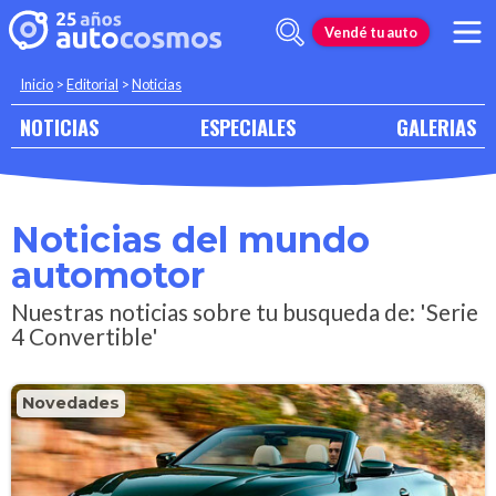
Vendé tu auto
Inicio
>
Editorial
>
Noticias
NOTICIAS
ESPECIALES
GALERIAS
Noticias del mundo
automotor
Nuestras noticias sobre tu busqueda de: 'Serie
4 Convertible'
Novedades