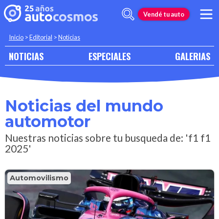
Vendé tu auto
Inicio
>
Editorial
>
Noticias
NOTICIAS
ESPECIALES
GALERIAS
Noticias del mundo
automotor
Nuestras noticias sobre tu busqueda de: 'f1 f1
2025'
Automovilismo