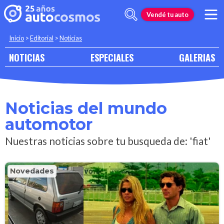
Vendé tu auto
Inicio
>
Editorial
>
Noticias
NOTICIAS
ESPECIALES
GALERIAS
Noticias del mundo
automotor
Nuestras noticias sobre tu busqueda de: 'fiat'
Novedades