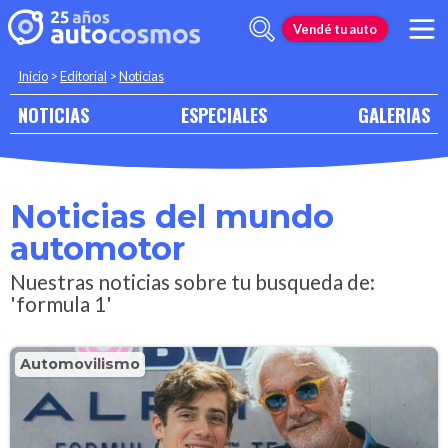
Vendé tu auto
Inicio
>
Editorial
>
Noticias
NOTICIAS
ESPECIALES
GALERIAS
Noticias del mundo
automotor
Nuestras noticias sobre tu busqueda de:
'formula 1'
Automovilismo