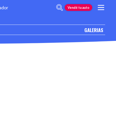
ador
Vendé tu auto
GALERIAS