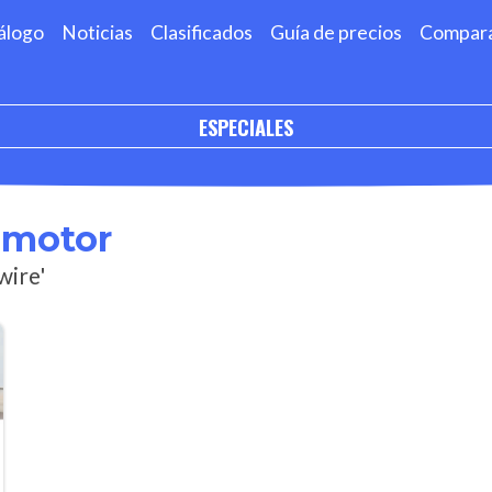
álogo
Noticias
Clasificados
Guía de precios
Compar
ESPECIALES
omotor
wire'