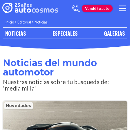
Vendé tu auto
Inicio
>
Editorial
>
Noticias
NOTICIAS
ESPECIALES
GALERIAS
Noticias del mundo
automotor
Nuestras noticias sobre tu busqueda de:
'media milla'
Novedades