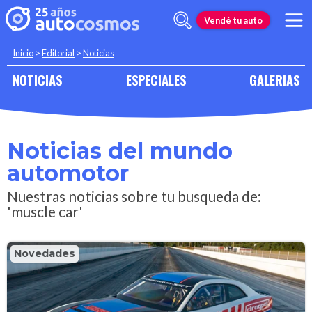
Vendé tu auto
Inicio
>
Editorial
>
Noticias
NOTICIAS
ESPECIALES
GALERIAS
Noticias del mundo
automotor
Nuestras noticias sobre tu busqueda de:
'muscle car'
Novedades