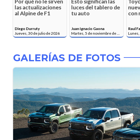
Por qué no le sirven
Esto significan las
Toyo
las actualizaciones
luces del tablero de
nuev
al Alpine de F1
tu auto
con 
Diego Durruty
Juan Ignacio Gaona
Raul Fa
Jueves, 30 de julio de 2026
Martes, 5 de noviembre de 2024
Lunes, 
GALERÍAS DE FOTOS