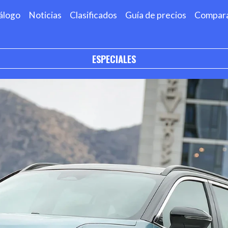
álogo
Noticias
Clasificados
Guía de precios
Compar
ESPECIALES