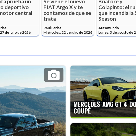
ta prueba un
Se viene el nuevo
Briatore y
o deportivo
FIAT Argo X y te
Colapinto: el r
motor central
contamos de que se
que incendia la S
trata
Season
rias
Raul Farias
Automundo
27 de julio de 2026
Miércoles, 22 de julio de 2026
Lunes, 3 de agosto de 
MERCEDES-AMG GT 4-D
COUPÉ