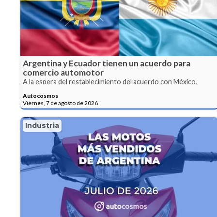
Argentina y Ecuador tienen un acuerdo para
comercio automotor
A la espera del restablecimiento del acuerdo con México,
Argentina suma a Ecuador para hacer más fluidas las
Autocosmos
transacciones.
Viernes, 7 de agosto de 2026
Industria