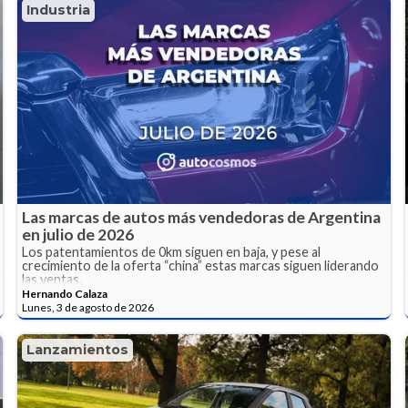
Industria
Las marcas de autos más vendedoras de Argentina
en julio de 2026
Los patentamientos de 0km siguen en baja, y pese al
crecimiento de la oferta “china” estas marcas siguen liderando
las ventas.
Hernando Calaza
Lunes, 3 de agosto de 2026
Lanzamientos