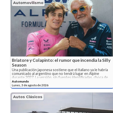
Automovilismo
Briatore y Colapinto: el rumor que incendia la Silly
Season
Una publicación japonesa sostiene que el italiano ya le habría
comunicado al argentino que no tendrá lugar en Alpine
durante 2027. La versión, sin fuentes identificadas, choca de
frente con los elogios que Briatore acaba de dedicarle en una
Automundo
entrevista con The Race.
Lunes, 3 de agosto de 2026
Autos Clásicos