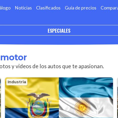
álogo
Noticias
Clasificados
Guía de precios
Compar
ESPECIALES
omotor
otos y videos de los autos que te apasionan.
Industria