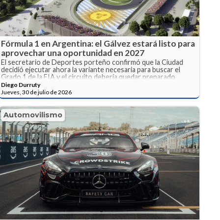
Fórmula 1 en Argentina: el Gálvez estará listo para
aprovechar una oportunidad en 2027
El secretario de Deportes porteño confirmó que la Ciudad
decidió ejecutar ahora la variante necesaria para buscar el
Grado 1 de la FIA y el circuito debería quedar preparado
durante 2027, aunque Argentina todavía no tiene una fecha
Diego Durruty
dentro del calendario.
Jueves, 30 de julio de 2026
Automovilismo