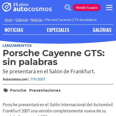
Vendé tu auto
Inicio
>
Editorial
>
Noticias
>
Porsche Cayenne GTS: sin palabras
NOTICIAS
ESPECIALES
GALERIAS
LANZAMIENTOS
Porsche Cayenne GTS:
sin palabras
Se presentará en el Salón de Frankfurt.
Autocosmos.com
| 7/9/2007
Porsche
Presentaciones
Porsche presentará en el Salón Internacional del Automóvil
Frankfurt 2007 una versión completamente nueva de su