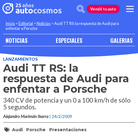
Vendé tu auto
Inicio
>
Editorial
>
Noticias
>
Audi TT RS: la respuesta de Audi para
enfentar a Porsche
NOTICIAS
ESPECIALES
GALERIAS
LANZAMIENTOS
Audi TT RS: la
respuesta de Audi para
enfentar a Porsche
340 CV de potencia y un 0 a 100 km/h de sólo
5 segundos.
Alejandro Marimán Ibarra
| 24/2/2009
Audi
Porsche
Presentaciones