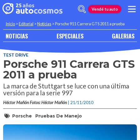
Vendé tu auto
Inicio
>
Editorial
>
Noticias
>
Porsche 911 Carrera GTS 2011 a prueba
NOTICIAS
ESPECIALES
GALERIAS
TEST DRIVE
Porsche 911 Carrera GTS
2011 a prueba
La marca de Stuttgart se luce con una última
versión para la serie 997
Héctor Mañón Fotos: Héctor Mañón
| 21/11/2010
Porsche
Pruebas De Manejo