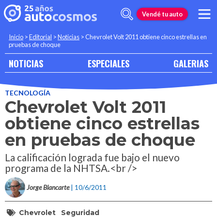
Vendé tu auto
Inicio
>
Editorial
>
Noticias
>
Chevrolet Volt 2011 obtiene cinco estrellas en
pruebas de choque
NOTICIAS
ESPECIALES
GALERIAS
TECNOLOGÍA
Chevrolet Volt 2011
obtiene cinco estrellas
en pruebas de choque
La calificación lograda fue bajo el nuevo
programa de la NHTSA.<br />
Jorge Blancarte
| 10/6/2011
Chevrolet
Seguridad