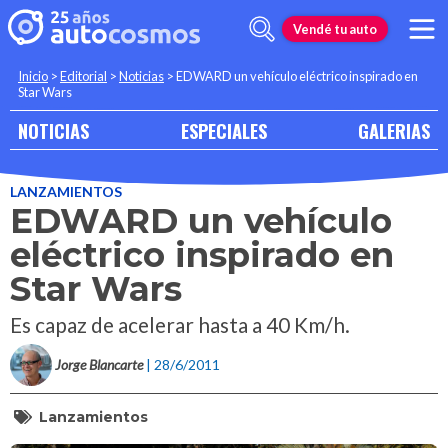
Vendé tu auto
Inicio
>
Editorial
>
Noticias
>
EDWARD un vehículo eléctrico inspirado en
Star Wars
NOTICIAS
ESPECIALES
GALERIAS
LANZAMIENTOS
EDWARD un vehículo
eléctrico inspirado en
Star Wars
Es capaz de acelerar hasta a 40 Km/h.
Jorge Blancarte
| 28/6/2011
Lanzamientos