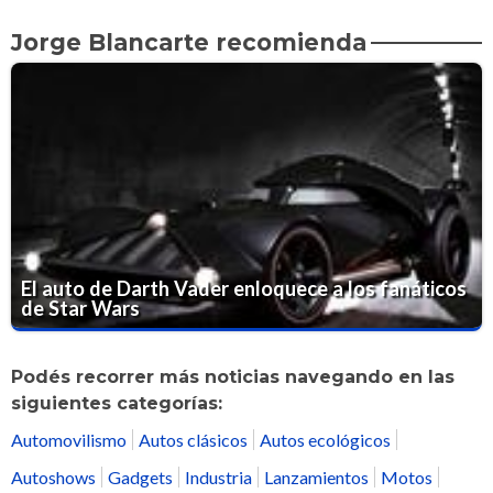
Jorge Blancarte recomienda
El auto de Darth Vader enloquece a los fanáticos
de Star Wars
Podés recorrer más noticias navegando en las
siguientes categorías:
Automovilismo
Autos clásicos
Autos ecológicos
Autoshows
Gadgets
Industria
Lanzamientos
Motos