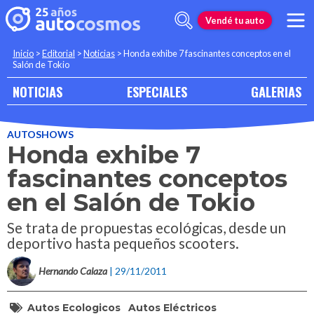
Vendé tu auto
Inicio
>
Editorial
>
Noticias
>
Honda exhibe 7 fascinantes conceptos en el
Salón de Tokio
NOTICIAS
ESPECIALES
GALERIAS
AUTOSHOWS
Honda exhibe 7
fascinantes conceptos
en el Salón de Tokio
Se trata de propuestas ecológicas, desde un
deportivo hasta pequeños scooters.
Hernando Calaza
| 29/11/2011
Autos Ecologicos
Autos Eléctricos