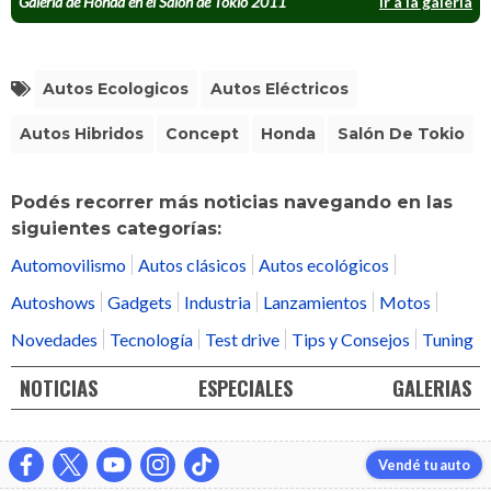
Galería de Honda en el Salón de Tokio 2011
Ir a la galería
Autos Ecologicos
Autos Eléctricos
Autos Hibridos
Concept
Honda
Salón De Tokio
Podés recorrer más noticias navegando en las
siguientes categorías:
Automovilismo
Autos clásicos
Autos ecológicos
Autoshows
Gadgets
Industria
Lanzamientos
Motos
Novedades
Tecnología
Test drive
Tips y Consejos
Tuning
NOTICIAS
ESPECIALES
GALERIAS
Vendé tu auto