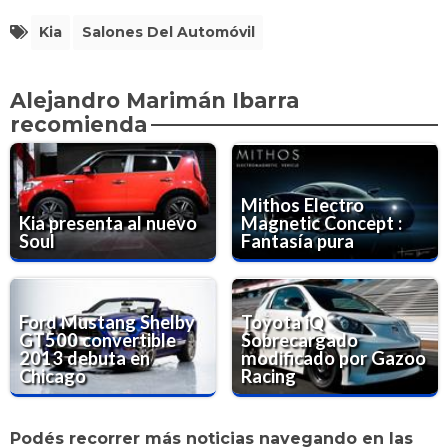
Kia
Salones Del Automóvil
Alejandro Marimán Ibarra
recomienda
Mithos Electro
Kia presenta al nuevo
Magnetic Concept :
Soul
Fantasía pura
Ford Mustang Shelby
Toyota iQ
GT500 convertible
Sobrecargado
2013 debuta en
modificado por Gazoo
Chicago
Racing
Podés recorrer más noticias navegando en las