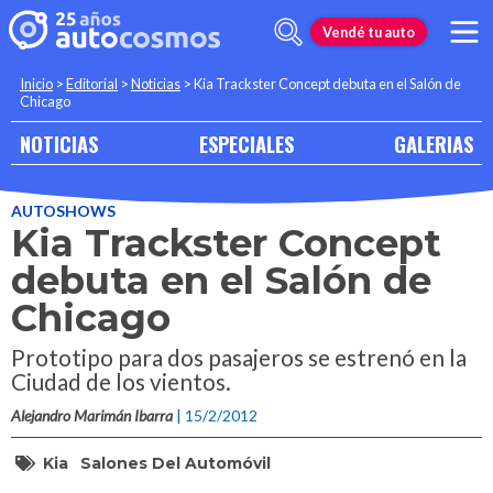
Vendé tu auto
Inicio
>
Editorial
>
Noticias
>
Kia Trackster Concept debuta en el Salón de
Chicago
NOTICIAS
ESPECIALES
GALERIAS
AUTOSHOWS
Kia Trackster Concept
debuta en el Salón de
Chicago
Prototipo para dos pasajeros se estrenó en la
Ciudad de los vientos.
Alejandro Marimán Ibarra
| 15/2/2012
Kia
Salones Del Automóvil