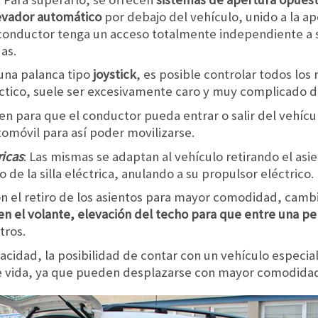
evador automático
por debajo del vehículo, unido a la ap
 conductor tenga un acceso totalmente independiente a 
as.
una palanca tipo
joystick
, es posible controlar todos los
áctico, suele ser excesivamente caro y muy complicado de
ven para que el conductor pueda entrar o salir del vehícu
utomóvil para así poder movilizarse.
ricas
: Las mismas se adaptan al vehículo retirando el asi
 de la silla eléctrica, anulando a su propulsor eléctrico.
 el retiro de los asientos para mayor comodidad, cambi
 el volante, elevación del techo para que entre una per
tros.
cidad, la posibilidad de contar con un vehículo especia
de vida, ya que pueden desplazarse con mayor comodida