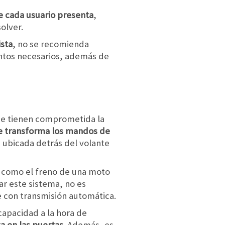
e cada usuario presenta
,
olver.
ista
, no se recomienda
entos necesarios, además de
ue tienen comprometida la
ue transforma los mandos de
a ubicada detrás del volante
a, como el freno de una moto
ar este sistema, no es
te con transmisión automática.
capacidad a la hora de
a en las puertas
. Además, es