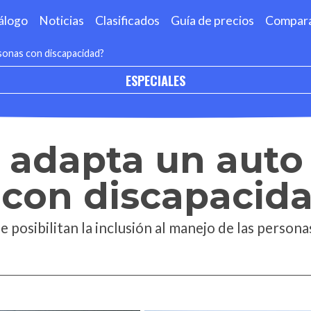
álogo
Noticias
Clasificados
Guía de precios
Compar
sonas con discapacidad?
ESPECIALES
 adapta un auto
 con discapacid
 posibilitan la inclusión al manejo de las person