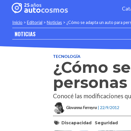
Cat
Inicio
>
Editorial
>
Noticias
>
¿Cómo se adapta un auto para per
NOTICIAS
TECNOLOGÍA
¿Cómo se
personas
Conocé las modificaciones que
Giovanna Ferreyra
| 22/9/2012
Discapacidad
Seguridad