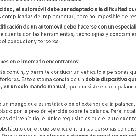
idad, el automóvil debe ser adaptado a la dificultad qu
s complicadas de implementar, pero no imposible de res
ificación de un automóvil debe hacerse con un especial
e cuenta con las herramientas, tecnologías y conocimi
 del conductor y terceros.
unes en el mercado encontramos:
ás común, y permite conducir un vehículo a personas q
feriores. Este sistema consta de un
doble dispositivo q
o, en un solo mando manual
, que consiste en una palanc
e un mango que es instalado en el exterior de la palanc
ado por la presión ejercida sobre la palanca. Para instal
icas del vehículo, el único requisito es que el auto cuen
obstáculo con el que se encuentran las personas con dis
o. Para superarlo, se ofrecen
sistemas de apertura opuest