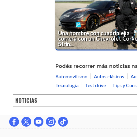
Una hombre con cuadriplejía
correrá con un Chevrolet Corv
Strin...
Podés recorrer más noticias n
Automovilismo
Autos clásicos
Au
Tecnología
Test drive
Tips y Cons
NOTICIAS