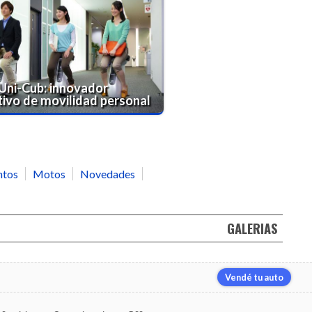
Uni-Cub: innovador
tivo de movilidad personal
ntos
Motos
Novedades
GALERIAS
Vendé tu auto