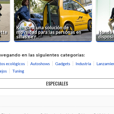
Kenguru, una solución de
ette
movilidad para las personas en
Honda 
sillas de r...
disposi
avegando en las siguientes categorías:
tos ecológicos
Autoshows
Gadgets
Industria
Lanzamie
ejos
Tuning
ESPECIALES