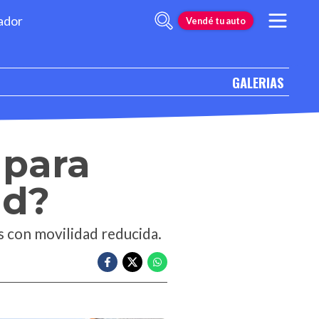
ador
Vendé tu auto
GALERIAS
 para
ad?
as con movilidad reducida.