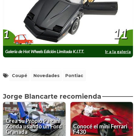
11
1
Galería de Hot Wheels Edición Limitada K.I.T.T.
Ir a la galería
Coupé
Novedades
Pontiac
Jorge Blancarte recomienda
Crea su Propio Pagani
Zonda usando un Ford
Conocé el mini Ferrari
Granada
F430