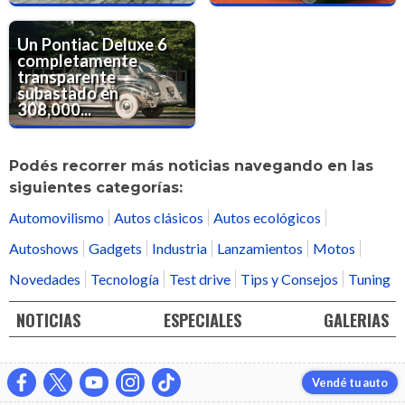
Un Pontiac Deluxe 6
completamente
transparente
subastado en
308,000...
Podés recorrer más noticias navegando en las
siguientes categorías:
Automovilismo
Autos clásicos
Autos ecológicos
Autoshows
Gadgets
Industria
Lanzamientos
Motos
Novedades
Tecnología
Test drive
Tips y Consejos
Tuning
NOTICIAS
ESPECIALES
GALERIAS
Vendé tu auto