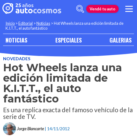
Vendé tu auto
Inicio
>
Editorial
>
Noticias
>
Hot Wheels lanza una edición limitada de
K.I.T.T., el auto fantástico
NOTICIAS
ESPECIALES
GALERIAS
NOVEDADES
Hot Wheels lanza una
edición limitada de
K.I.T.T., el auto
fantástico
Es una replica exacta del famoso vehículo de la
serie de TV.
Jorge Blancarte
| 14/11/2012