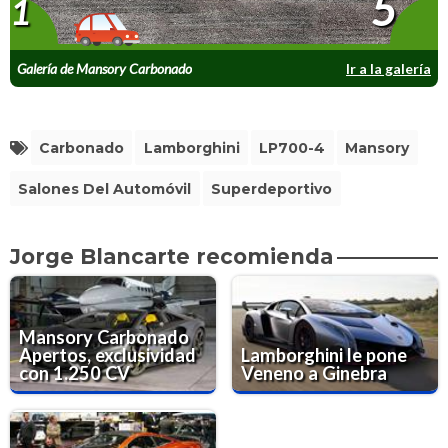
5
1
Galería de Mansory Carbonado
Ir a la galería
Carbonado
Lamborghini
LP700-4
Mansory
Salones Del Automóvil
Superdeportivo
Jorge Blancarte recomienda
Mansory Carbonado
Apertos, exclusividad
Lamborghini le pone
con 1.250 CV
Veneno a Ginebra