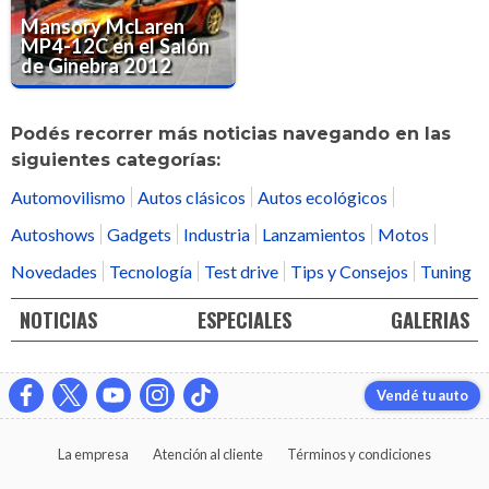
Mansory McLaren
MP4-12C en el Salón
de Ginebra 2012
Podés recorrer más noticias navegando en las
siguientes categorías:
Automovilismo
Autos clásicos
Autos ecológicos
Autoshows
Gadgets
Industria
Lanzamientos
Motos
Novedades
Tecnología
Test drive
Tips y Consejos
Tuning
NOTICIAS
ESPECIALES
GALERIAS
Vendé tu auto
La empresa
Atención al cliente
Términos y condiciones