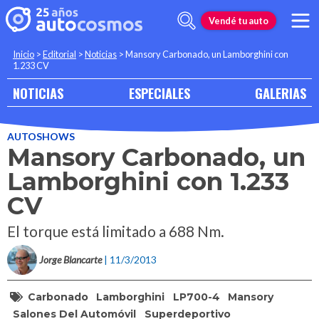
Vendé tu auto
Inicio
>
Editorial
>
Noticias
>
Mansory Carbonado, un Lamborghini con
1.233 CV
NOTICIAS
ESPECIALES
GALERIAS
AUTOSHOWS
Mansory Carbonado, un
Lamborghini con 1.233
CV
El torque está limitado a 688 Nm.
Jorge Blancarte
| 11/3/2013
Carbonado
Lamborghini
LP700-4
Mansory
Salones Del Automóvil
Superdeportivo