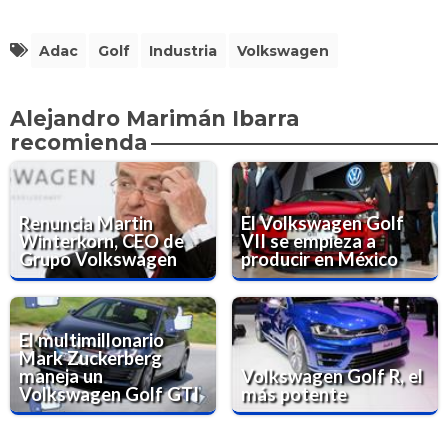
Adac
Golf
Industria
Volkswagen
Alejandro Marimán Ibarra
recomienda
Renuncia Martin
El Volkswagen Golf
Winterkorn, CEO de
VII se empieza a
Grupo Volkswagen
producir en México
El multimillonario
Mark Zuckerberg
maneja un
Volkswagen Golf R, el
Volkswagen Golf GTI
más potente