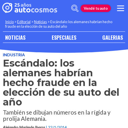
Vendé tu auto
Inicio
>
Editorial
>
Noticias
>
Escándalo: los alemanes habrían hecho
fraude en la elección de su auto del año
NOTICIAS
ESPECIALES
GALERIAS
INDUSTRIA
Escándalo: los
alemanes habrían
hecho fraude en la
elección de su auto del
año
También se dibujan números en la rígida y
prolija Alemania.
Alejandro Marimán Ibarra
| 22/1/2014