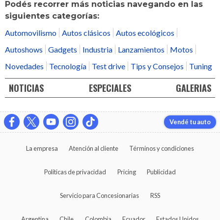
Podés recorrer más noticias navegando en las
siguientes categorías:
Automovilismo
Autos clásicos
Autos ecológicos
Autoshows
Gadgets
Industria
Lanzamientos
Motos
Novedades
Tecnología
Test drive
Tips y Consejos
Tuning
NOTICIAS
ESPECIALES
GALERIAS
Vendé tu auto
La empresa
Atención al cliente
Términos y condiciones
Políticas de privacidad
Pricing
Publicidad
Servicio para Concesionarias
RSS
Argentina
Chile
Colombia
Ecuador
Estados Unidos