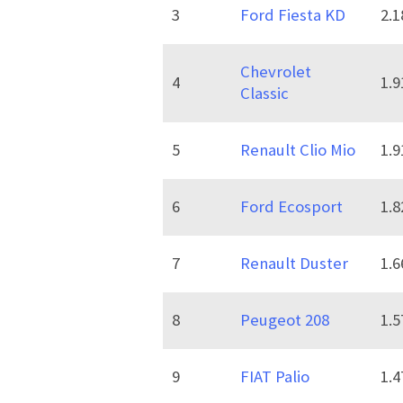
3
Ford Fiesta KD
2.1
Chevrolet
4
1.9
Classic
5
Renault Clio Mio
1.9
6
Ford Ecosport
1.8
7
Renault Duster
1.6
8
Peugeot 208
1.5
9
FIAT Palio
1.4