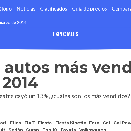
álogo
Noticias
Clasificados
Guía de precios
Compar
 marzo de 2014
ESPECIALES
s autos más ven
 2014
estre cayó un 13%, ¿cuáles son los más vendidos?
ort
Etios
FIAT
Fiesta
Fiesta Kinetic
Ford
Gol
Gol Po
ult
Sedán
Suran
Top 10
Toyota
Volkswagen