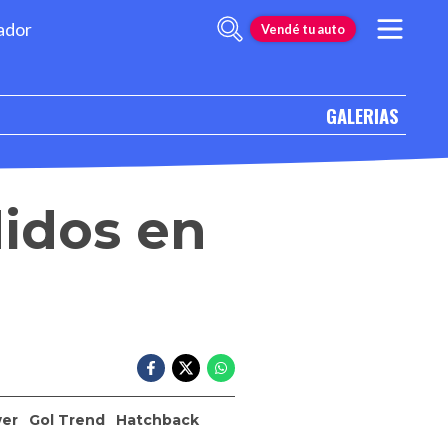
ador
Vendé tu auto
GALERIAS
didos en
wer
Gol Trend
Hatchback