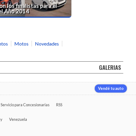
on los finalistas para el
el Año 2014
ntos
Motos
Novedades
GALERIAS
Vendé tu auto
Servicio para Concesionarias
RSS
ay
Venezuela