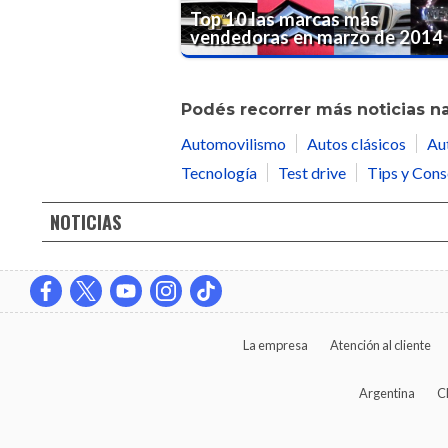
Top 10 las marcas más
vendedoras en marzo de 2014
Podés recorrer más noticias n
Automovilismo
Autos clásicos
Au
Tecnología
Test drive
Tips y Cons
NOTICIAS
La empresa
Atención al cliente
Argentina
C