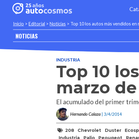
Cat
Inicio
>
Editorial
>
Noticias
>
Top 10 los autos más vendidos en
NOTICIAS
INDUSTRIA
Top 10 lo
marzo de
El acumulado del primer trim
Hernando Calaza
| 3/4/2014
208
Chevrolet
Duster
Ecosp
Industria
Palio
Peougeot
Rena