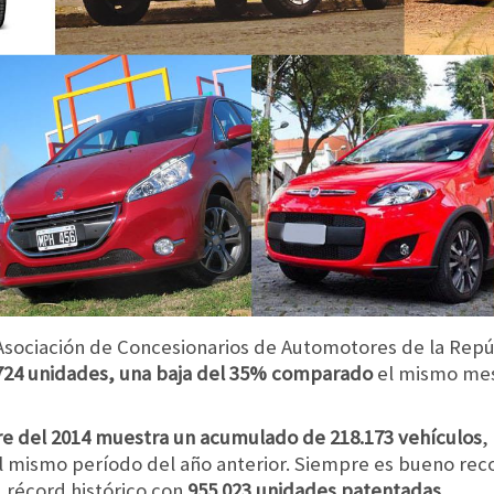
sociación de Concesionarios de Automotores de la Repú
724 unidades, una baja del 35% comparado
el mismo mes 
re del 2014 muestra un acumulado de 218.173 vehículos
,
 mismo período del año anterior. Siempre es bueno rec
u récord histórico con
955.023 unidades patentadas.