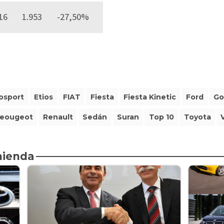
16
1.953
-27,50%
osport
Etios
FIAT
Fiesta
Fiesta Kinetic
Ford
Go
eougeot
Renault
Sedán
Suran
Top 10
Toyota
mienda