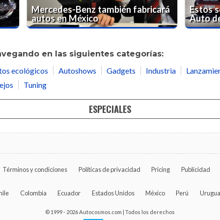
Mercedes-Benz también fabricará
Estos s
autos en México
Auto d
avegando en las siguientes categorías:
tos ecológicos
Autoshows
Gadgets
Industria
Lanzamie
ejos
Tuning
ESPECIALES
Términos y condiciones
Políticas de privacidad
Pricing
Publicidad
hile
Colombia
Ecuador
Estados Unidos
México
Perú
Urugu
© 1999 - 2026 Autocosmos.com | Todos los derechos