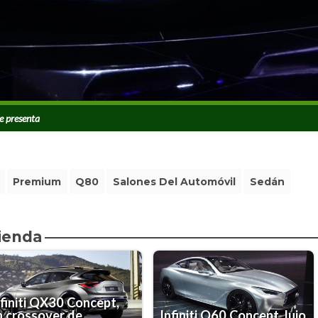
se presenta
Premium
Q80
Salones Del Automóvil
Sedán
ienda
nfiniti QX30 Concept,
n crossover de
Infiniti Q60 Concept, lujo