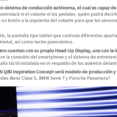
un sistema de conducción autónoma, el cual es capaz de r
ontrolará ni el volante ni los pedales- quién podrá decirl
 un botón a la izquierda del volante para que los sensor
nte, la pantalla tipo tablet que controla diferentes apart
y metal, así como techo panorámico.
jero cuentan con su propio Head-Up Display, uno con la
re la conexión del smartphone y el sistema de entretenimi
lla táctil instalada en el respaldo de los asientos delant
niti Q80 Inspiration Concept será modelo de producción y
rcedes-Benz Clase S, BMW Serie 7 y Porsche Panamera?