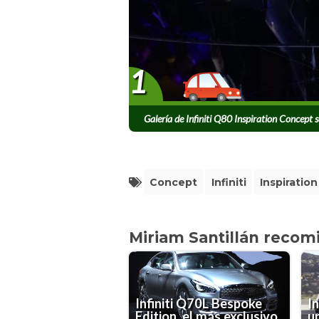
1
Galería de Infiniti Q80 Inspiration Concept 
Concept
Infiniti
Inspiration
Miriam Santillán recom
Infiniti Q70L Bespoke
I
Edition, el más exclusivo
u