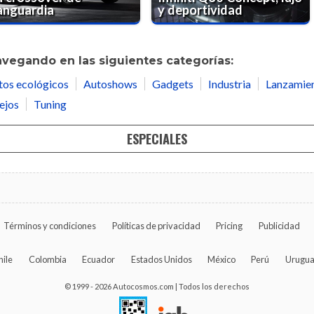
anguardia
y deportividad
avegando en las siguientes categorías:
tos ecológicos
Autoshows
Gadgets
Industria
Lanzamie
ejos
Tuning
ESPECIALES
Términos y condiciones
Políticas de privacidad
Pricing
Publicidad
hile
Colombia
Ecuador
Estados Unidos
México
Perú
Urugu
© 1999 - 2026 Autocosmos.com | Todos los derechos