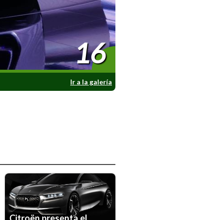
16
Ir a la galería
Citroën presenta el