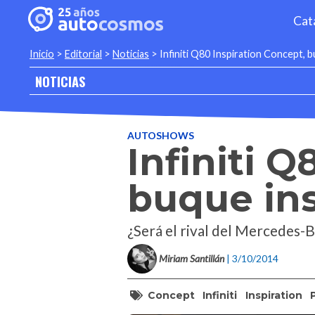
Cat
Inicio
>
Editorial
>
Noticias
>
Infiniti Q80 Inspiration Concept, 
NOTICIAS
AUTOSHOWS
Infiniti 
buque ins
¿Será el rival del Mercedes
Miriam Santillán
| 3/10/2014
Concept
Infiniti
Inspiration