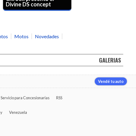
Divine DS concept
ntos
Motos
Novedades
GALERIAS
Vendé tu auto
Servicio para Concesionarias
RSS
ay
Venezuela