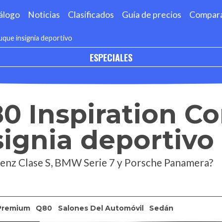
álogo
Noticias
Clasificados
Guía de precios
Compar
buque insignia deportivo
ESPECIALES
Q80 Inspiration C
ignia deportivo
-Benz Clase S, BMW Serie 7 y Porsche Panamera?
Premium
Q80
Salones Del Automóvil
Sedán