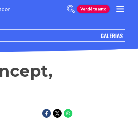
ador
Vendé tu auto
GALERIAS
oncept,