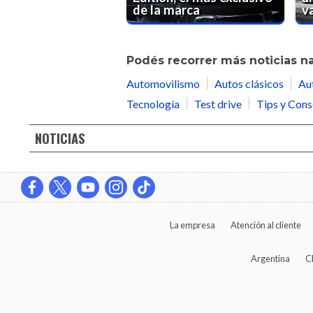
de la marca
v
Podés recorrer más noticias n
Automovilismo
Autos clásicos
Au
Tecnología
Test drive
Tips y Cons
NOTICIAS
La empresa
Atención al cliente
Argentina
C