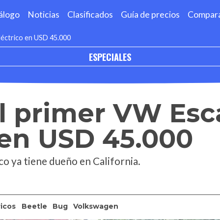
álogo
Noticias
Clasificados
Guía de precios
Compar
léctrico en USD 45.000
ESPECIALES
l primer VW Esc
 en USD 45.000
co ya tiene dueño en California.
ricos
Beetle
Bug
Volkswagen