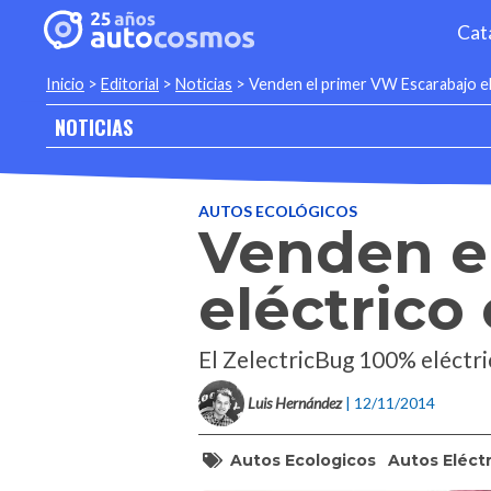
Cat
Inicio
>
Editorial
>
Noticias
>
Venden el primer VW Escarabajo e
NOTICIAS
AUTOS ECOLÓGICOS
Venden e
eléctrico
El ZelectricBug 100% eléctri
Luis Hernández
| 12/11/2014
Autos Ecologicos
Autos Eléct