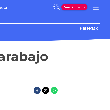
ador
Vendé tu auto
GALERIAS
arabajo