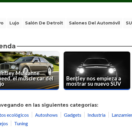
vo
Lujo
Salón De Detroit
Salones Del Automóvil
SU
ienda
entley Mulsanne
peed, el muscle car del
Bentley nos empieza a
jo
mostrar su nuevo SUV
avegando en las siguientes categorías:
tos ecológicos
Autoshows
Gadgets
Industria
Lanzamie
ejos
Tuning