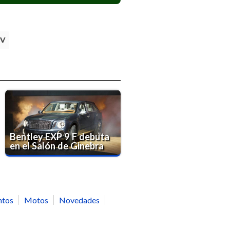
V
Bentley EXP 9 F debuta
en el Salón de Ginebra
ntos
Motos
Novedades