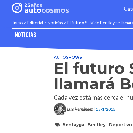
Cat
Inicio
>
Editorial
>
Noticias
>
El futuro SUV de Bentley se llama
NOTICIAS
AUTOSHOWS
El futuro
llamará 
Cada vez está más cerca el nu
Luis Hernández
| 15/1/2015
Bentayga
Bentley
Deportivo