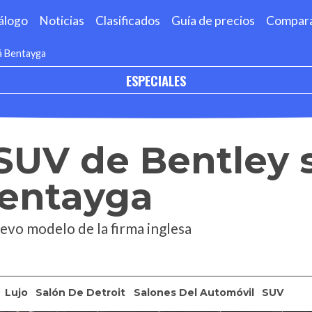
álogo
Noticias
Clasificados
Guía de precios
Compar
rá Bentayga
ESPECIALES
 SUV de Bentley 
Bentayga
evo modelo de la firma inglesa
Lujo
Salón De Detroit
Salones Del Automóvil
SUV