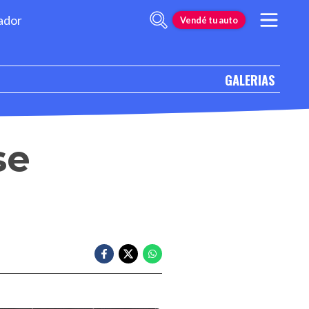
ador
Vendé tu auto
GALERIAS
se