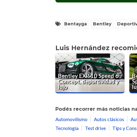
Bentayga
Bentley
Deporti
Luis Hernández recom
Bentley EXP 10 Speed 6
B
Concept, deportividad y
S
lujo
lu
Podés recorrer más noticias n
Automovilismo
Autos clásicos
Au
Tecnología
Test drive
Tips y Cons