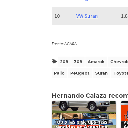
10
VW Suran
1.8
Fuente: ACARA
208
308
Amarok
Chevrol
Palio
Peugeot
Suran
Toyot
Hernando Calaza reco
T
Top 5 las pick-ups más
v
vendidas en Argentina
A