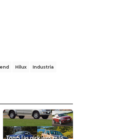
rend
Hilux
Industria
Top 5 las pick-ups más