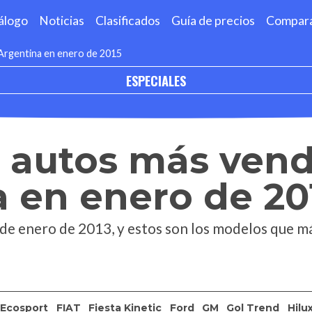
álogo
Noticias
Clasificados
Guía de precios
Compar
 Argentina en enero de 2015
ESPECIALES
s autos más ven
 en enero de 20
 de enero de 2013, y estos son los modelos que 
Ecosport
FIAT
Fiesta Kinetic
Ford
GM
Gol Trend
Hilu