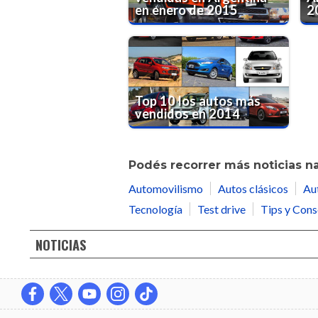
en enero de 2015
2
Top 10 los autos más
vendidos en 2014
Podés recorrer más noticias n
Automovilismo
Autos clásicos
Au
Tecnología
Test drive
Tips y Cons
NOTICIAS