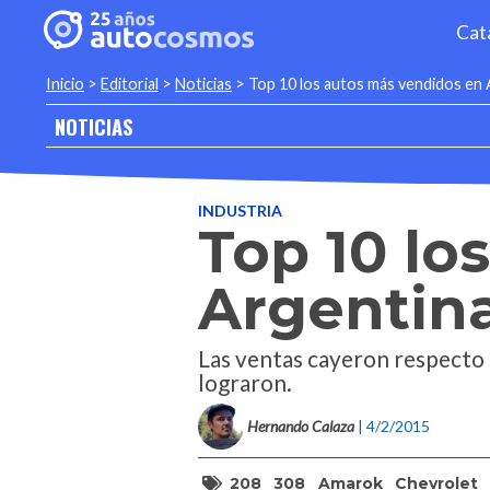
Cat
Inicio
>
Editorial
>
Noticias
>
Top 10 los autos más vendidos en
NOTICIAS
INDUSTRIA
Top 10 lo
Argentina
Las ventas cayeron respecto
lograron.
Hernando Calaza
| 4/2/2015
208
308
Amarok
Chevrolet