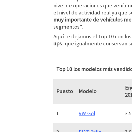
nivel de operaciones que veníamo
el nivel de actividad real ya que 
muy importante de vehículos medi
segmentos”.
Aquí te dejamos el Top 10 con l
ups
, que igualmente conservan s
Top 10 los modelos más vendido
En
Puesto
Modelo
20
1
VW Gol
3.5
2
FIAT Palio
3.0