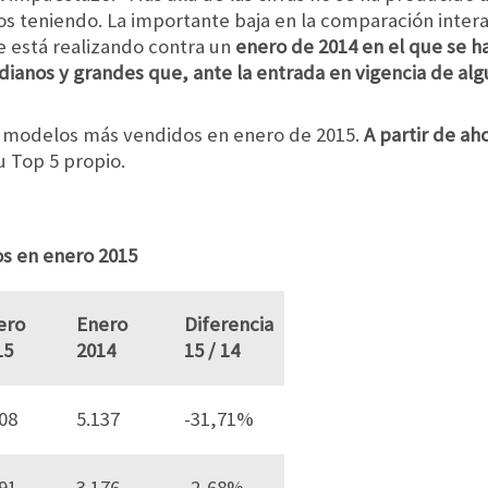
s teniendo. La importante baja en la comparación inter
se está realizando contra un
enero de 2014 en el que se 
anos y grandes que, ante la entrada en vigencia de alg
os modelos más vendidos en enero de 2015.
A partir de ah
u Top 5 propio.
s en enero 2015
ero
Enero
Diferencia
15
2014
15 / 14
08
5.137
-31,71%
91
3.176
-2,68%