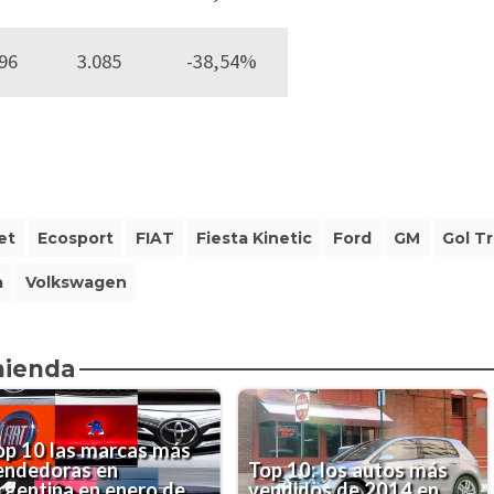
96
3.085
-38,54%
et
Ecosport
FIAT
Fiesta Kinetic
Ford
GM
Gol T
a
Volkswagen
mienda
op 10 las marcas más
endedoras en
Top 10: los autos más
rgentina en enero de
vendidos de 2014 en