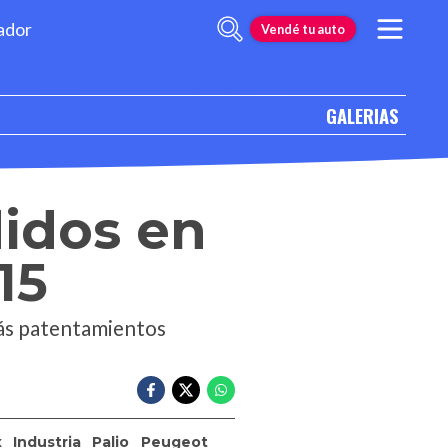
ador
Vendé tu auto
GALERIAS
didos en
15
más patentamientos
x
Industria
Palio
Peugeot