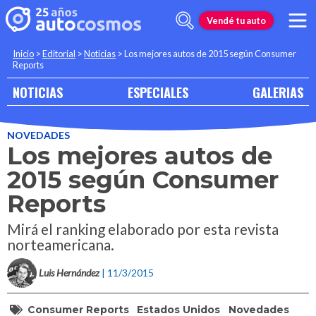
Vendé tu auto
Inicio
>
Editorial
>
Noticias
>
Los mejores autos de 2015 según Consumer
Reports
NOTICIAS
ESPECIALES
GALERIAS
NOVEDADES
Los mejores autos de
2015 según Consumer
Reports
Mirá el ranking elaborado por esta revista
norteamericana.
Luis Hernández
| 11/3/2015
Consumer Reports
Estados Unidos
Novedades