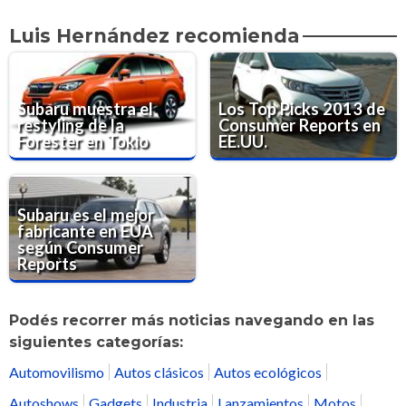
Luis Hernández recomienda
Subaru muestra el
Los Top Picks 2013 de
restyling de la
Consumer Reports en
Forester en Tokio
EE.UU.
Subaru es el mejor
fabricante en EUA
según Consumer
Reports
Podés recorrer más noticias navegando en las
siguientes categorías:
Automovilismo
Autos clásicos
Autos ecológicos
Autoshows
Gadgets
Industria
Lanzamientos
Motos