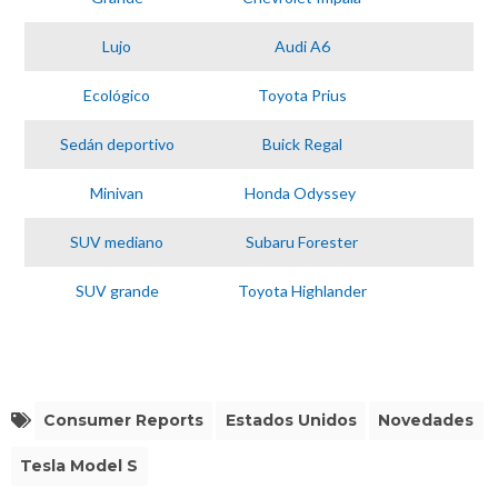
Lujo
Audi A6
90
Ecológico
Toyota Prius
75
Sedán deportivo
Buick Regal
83
Minivan
Honda Odyssey
84
SUV mediano
Subaru Forester
86
SUV grande
Toyota Highlander
84
Consumer Reports
Estados Unidos
Novedades
Tesla Model S