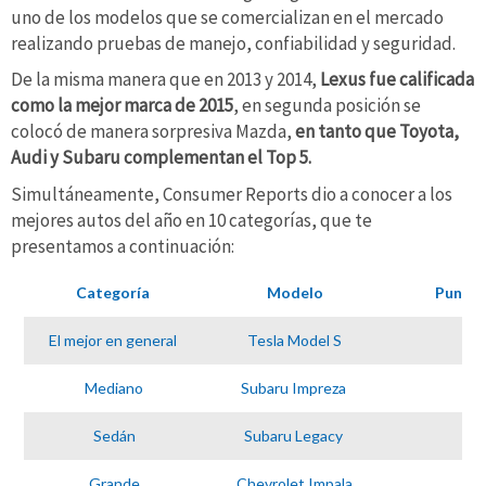
uno de los modelos que se comercializan en el mercado
realizando pruebas de manejo, confiabilidad y seguridad.
De la misma manera que en 2013 y 2014,
Lexus fue calificada
como la mejor marca de 2015
, en segunda posición se
colocó de manera sorpresiva Mazda,
en tanto que Toyota,
Audi y Subaru complementan el Top 5.
Simultáneamente, Consumer Reports dio a conocer a los
mejores autos del año en 10 categorías, que te
presentamos a continuación:
Categoría
Modelo
Puntua
El mejor en general
Tesla Model S
99
Mediano
Subaru Impreza
79
Sedán
Subaru Legacy
89
Grande
Chevrolet Impala
91