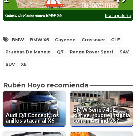
Galería de Pueba nuevo BMW X6
Ir a la galería
BMW
BMW X6
Cayenne
Crossover
GLE
Pruebas De Manejo
Q7
Range Rover Sport
SAV
SUV
X6
Rubén Hoyo recomienda
BMW Serie 740E
Audi Q8 Concept, los
xDrive, ¿buque insignia
anillos atacan al X6
con un 4 cilindros?