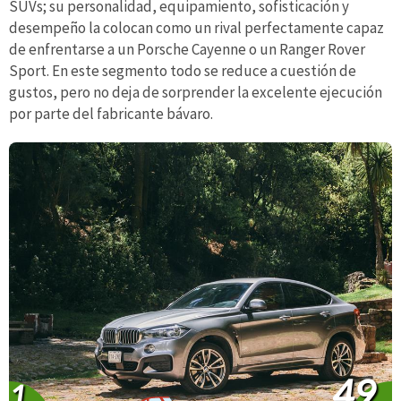
SUVs; su personalidad, equipamiento, sofisticación y
desempeño la colocan como un rival perfectamente capaz
de enfrentarse a un Porsche Cayenne o un Ranger Rover
Sport. En este segmento todo se reduce a cuestión de
gustos, pero no deja de sorprender la excelente ejecución
por parte del fabricante bávaro.
49
1