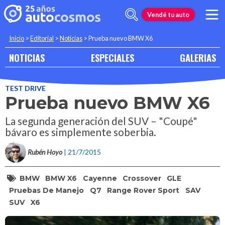
Vendé tu auto
Inicio
>
Editorial
>
Noticias
>
Prueba nuevo BMW X6
NOTICIAS
ESPECIALES
GALERIAS
TEST DRIVE
Prueba nuevo BMW X6
La segunda generación del SUV – "Coupé"
bávaro es simplemente soberbia.
Rubén Hoyo
| 21/7/2015
BMW
BMW X6
Cayenne
Crossover
GLE
Pruebas De Manejo
Q7
Range Rover Sport
SAV
SUV
X6