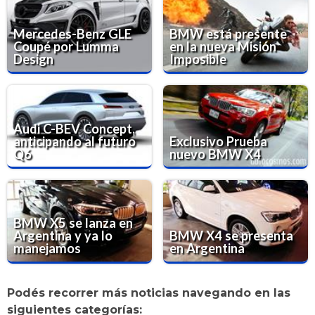
Mercedes-Benz GLE
BMW está presente
Coupé por Lumma
en la nueva Misión
Design
Imposible
Audi C-BEV Concept,
anticipando al futuro
Exclusivo Prueba
Q6
nuevo BMW X4
BMW X5 se lanza en
Argentina y ya lo
BMW X4 se presenta
manejamos
en Argentina
Podés recorrer más noticias navegando en las
siguientes categorías: