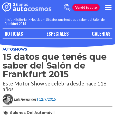
Vendé tu auto
Inicio
>
Editorial
>
Noticias
>
15 datos que tenés que saber del Salón de
Frankfurt 2015
NOTICIAS
ESPECIALES
GALERIAS
AUTOSHOWS
15 datos que tenés que
saber del Salón de
Frankfurt 2015
Este Motor Show se celebra desde hace 118
años
Luis Hernández
| 12/9/2015
Salones Del Automóvil