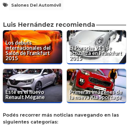
Salones Del Automóvil
Luis Hernández recomienda
Los debuts
internacionales del
El Porsche 911 se
Salón de Frankfurt
actualiza en Frankfurt
2015
2015
Este es el nuevo
Primeras imágenes de
Renault Mégane
la nueva Kia Sportage
Podés recorrer más noticias navegando en las
siguientes categorías: