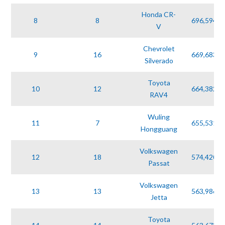
Honda CR-
8
8
696,594
V
Chevrolet
9
16
669,683
Silverado
Toyota
10
12
664,382
RAV4
Wuling
11
7
655,531
Hongguang
Volkswagen
12
18
574,420
Passat
Volkswagen
13
13
563,986
Jetta
Toyota