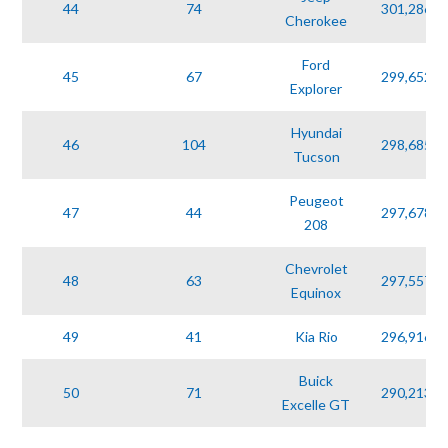
44
74
301,286
Cherokee
Ford
45
67
299,652
Explorer
Hyundai
46
104
298,685
Tucson
Peugeot
47
44
297,678
208
Chevrolet
48
63
297,557
Equinox
49
41
Kia Rio
296,916
Buick
50
71
290,213
Excelle GT