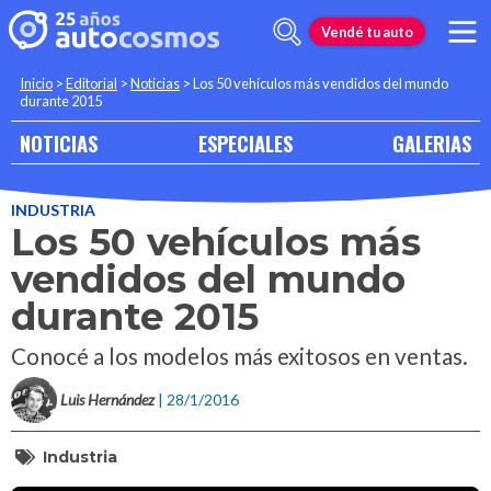
Vendé tu auto
Inicio
>
Editorial
>
Noticias
>
Los 50 vehículos más vendidos del mundo
durante 2015
NOTICIAS
ESPECIALES
GALERIAS
INDUSTRIA
Los 50 vehículos más
vendidos del mundo
durante 2015
Conocé a los modelos más exitosos en ventas.
Luis Hernández
| 28/1/2016
Industria