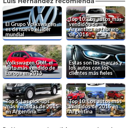
Luis Hernández recomienda
Top 10: Los autos más
El Grupo Volkswagen
vendidos de
es de nuevo el lider
Argentina en febrero
mundial
de 2016
Volkswagen Golf, el
Estas son las marcas y
auto más vendido de
los autos con los
Europa en 2015
clientes más fieles
Top 5: Las pick-ups
Top 10: Los autos más
más vendidas de 2015
vendidos de 2015 en
en Argentina
Argentina