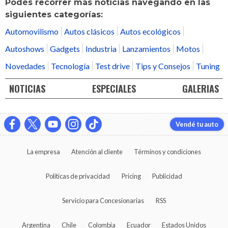
Podés recorrer más noticias navegando en las
siguientes categorías:
Automovilismo
Autos clásicos
Autos ecológicos
Autoshows
Gadgets
Industria
Lanzamientos
Motos
Novedades
Tecnología
Test drive
Tips y Consejos
Tuning
NOTICIAS
ESPECIALES
GALERIAS
Vendé tu auto
La empresa
Atención al cliente
Términos y condiciones
Políticas de privacidad
Pricing
Publicidad
Servicio para Concesionarias
RSS
Argentina
Chile
Colombia
Ecuador
Estados Unidos