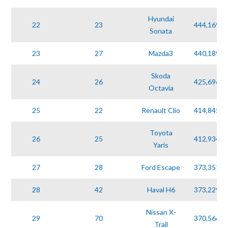
Hyundai
22
23
444,169
Sonata
23
27
Mazda3
440,189
Skoda
24
26
425,696
Octavia
25
22
Renault Clio
414,845
Toyota
26
25
412,934
Yaris
27
28
Ford Escape
373,351
28
42
Haval H6
373,229
Nissan X-
29
70
370,566
Trail