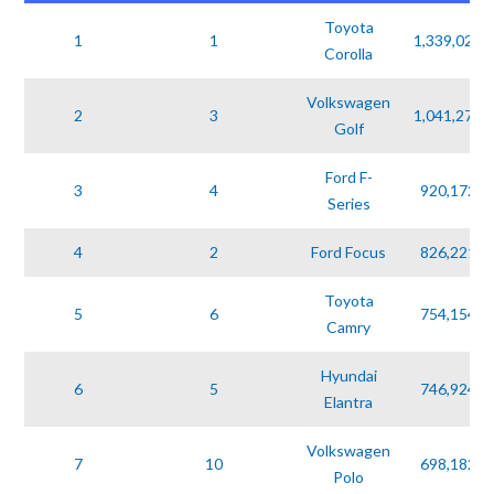
Toyota
1
1
1,339,024
Corolla
Volkswagen
2
3
1,041,279
Golf
Ford F-
3
4
920,172
Series
4
2
Ford Focus
826,221
Toyota
5
6
754,154
Camry
Hyundai
6
5
746,924
Elantra
Volkswagen
7
10
698,182
Polo