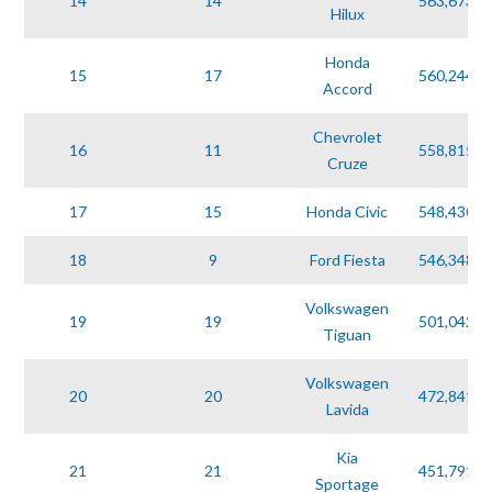
14
14
563,673
Hilux
Honda
15
17
560,244
Accord
Chevrolet
16
11
558,815
Cruze
17
15
Honda Civic
548,430
18
9
Ford Fiesta
546,348
Volkswagen
19
19
501,042
Tiguan
Volkswagen
20
20
472,841
Lavida
Kia
21
21
451,791
Sportage