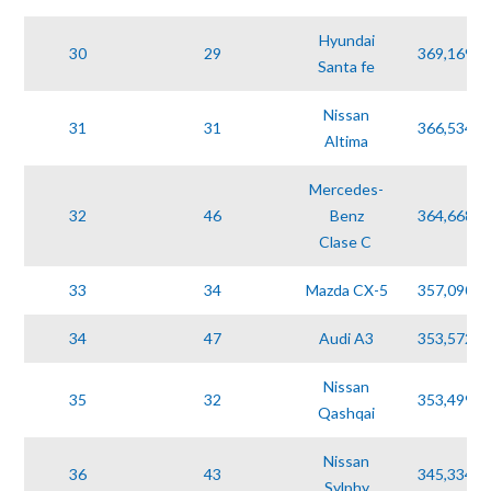
Hyundai
30
29
369,169
Santa fe
Nissan
31
31
366,534
Altima
Mercedes-
32
46
Benz
364,668
Clase C
33
34
Mazda CX-5
357,090
34
47
Audi A3
353,572
Nissan
35
32
353,499
Qashqai
Nissan
36
43
345,334
Sylphy