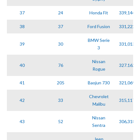
37
24
Honda Fit
339,144
38
37
Ford Fusion
331,222
BMW Serie
39
30
331,013
3
Nissan
40
76
327.162
Rogue
41
205
Baojun 730
321,069
Chevrolet
42
33
315,117
Malibu
Nissan
43
52
306,318
Sentra
Jeep