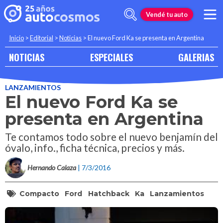
Vendé tu auto
Inicio
>
Editorial
>
Noticias
>
El nuevo Ford Ka se presenta en Argentina
NOTICIAS
ESPECIALES
GALERIAS
LANZAMIENTOS
El nuevo Ford Ka se
presenta en Argentina
Te contamos todo sobre el nuevo benjamín del
óvalo, info., ficha técnica, precios y más.
Hernando Calaza
| 7/3/2016
Compacto
Ford
Hatchback
Ka
Lanzamientos