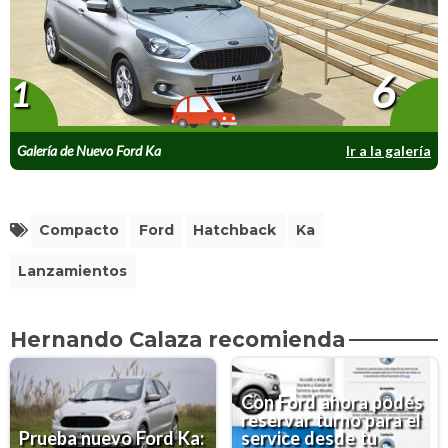
6
1
Galería de Nuevo Ford Ka
Ir a la galería
Compacto
Ford
Hatchback
Ka
Lanzamientos
Hernando Calaza recomienda
Con Ford ahora podés
reservar turno para el
Prueba nuevo Ford Ka:
service desde tu