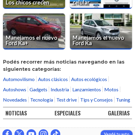
Los chicos crecen
celular
Manejamos el nuevo
Manejamos el nuevo
Ford Ka+
Ford Ka
Podés recorrer más noticias navegando en las
siguientes categorías:
Automovilismo
Autos clásicos
Autos ecológicos
Autoshows
Gadgets
Industria
Lanzamientos
Motos
Novedades
Tecnología
Test drive
Tips y Consejos
Tuning
NOTICIAS
ESPECIALES
GALERIAS
Vendé tu auto