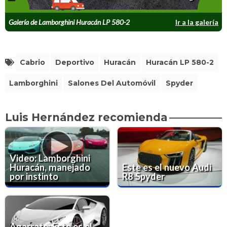
Galería de Lamborghini Huracán LP 580-2
Ir a la galería
Spyder
Cabrio
Deportivo
Huracán
Huracán LP 580-2
Lamborghini
Salones Del Automóvil
Spyder
Luis Hernández recomienda
Video: Lamborghini
Huracán, manejado
Este es el nuevo Audi
por instinto
R8 Spyder
Agarrate: Este es el