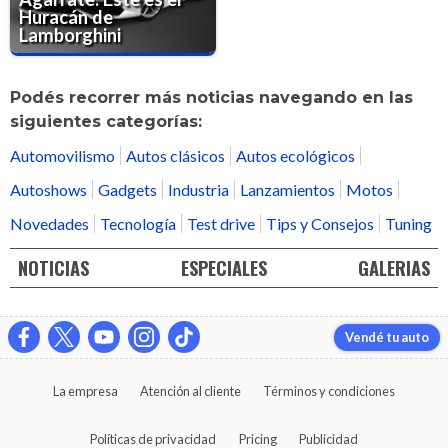
Huracán de
Lamborghini
Podés recorrer más noticias navegando en las
siguientes categorías:
Automovilismo
Autos clásicos
Autos ecológicos
Autoshows
Gadgets
Industria
Lanzamientos
Motos
Novedades
Tecnología
Test drive
Tips y Consejos
Tuning
NOTICIAS
ESPECIALES
GALERIAS
Vendé tu auto
La empresa
Atención al cliente
Términos y condiciones
Políticas de privacidad
Pricing
Publicidad