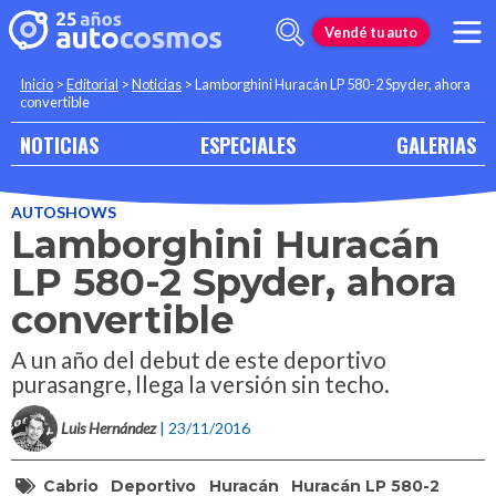
Vendé tu auto
Inicio
>
Editorial
>
Noticias
>
Lamborghini Huracán LP 580-2 Spyder, ahora
convertible
NOTICIAS
ESPECIALES
GALERIAS
AUTOSHOWS
Lamborghini Huracán
LP 580-2 Spyder, ahora
convertible
A un año del debut de este deportivo
purasangre, llega la versión sin techo.
Luis Hernández
| 23/11/2016
Cabrio
Deportivo
Huracán
Huracán LP 580-2