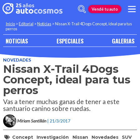
Vendé tu auto
Inicio
>
Editorial
>
Noticias
>
Nissan X-Trail 4Dogs Concept, ideal para tus
perros
NOTICIAS
ESPECIALES
GALERIAS
NOVEDADES
Nissan X-Trail 4Dogs
Concept, ideal para tus
perros
Vas a tener muchas ganas de tener a este
santuario canino sobre ruedas.
Miriam Santillán
| 21/3/2017
Concept
Investigación
Nissan
Novedades
SUV