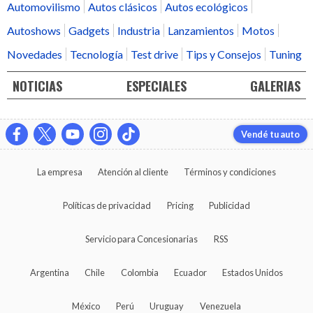
Automovilismo
Autos clásicos
Autos ecológicos
Autoshows
Gadgets
Industria
Lanzamientos
Motos
Novedades
Tecnología
Test drive
Tips y Consejos
Tuning
NOTICIAS
ESPECIALES
GALERIAS
Vendé tu auto
La empresa
Atención al cliente
Términos y condiciones
Políticas de privacidad
Pricing
Publicidad
Servicio para Concesionarias
RSS
Argentina
Chile
Colombia
Ecuador
Estados Unidos
México
Perú
Uruguay
Venezuela