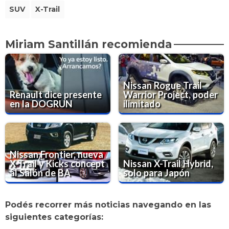
SUV
X-Trail
Miriam Santillán recomienda
Nissan Rogue Trail
Renault dice presente
Warrior Project, poder
en la DOGRUN
ilimitado
Nissan Frontier, nueva
X-Trail y Kicks concept
Nissan X-Trail Hybrid,
al Salón de BA
solo para Japón
Podés recorrer más noticias navegando en las
siguientes categorías: