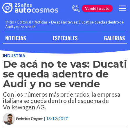
Vendé tu auto
Inicio
>
Editorial
>
Noticias
>
De acá no te vas: Ducati se queda adentro de
Audi y no se vende
NOTICIAS
ESPECIALES
GALERIAS
INDUSTRIA
De acá no te vas: Ducati
se queda adentro de
Audi y no se vende
Con los números más ordenados, la empresa
italiana se queda dentro del esquema de
Volkswagen AG.
Federico Treguer
| 13/12/2017