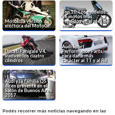
Top 10: Los modelos
de motos más
MotoE, la versión
vendidos en el mes de
eléctrica del MotoGP
enero
Audi Sport
Ducati Panigale V4,
Performance Parts,
vuelven los cuatro
para darle más
cilindros
carácter al TT y al R8
Audi y la familia Q5
dicen presente en el
Salón de Buenos Aires
2017
Podés recorrer más noticias navegando en las